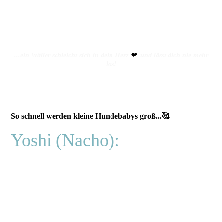
...ein Wäller schleicht sich in dein Herz
❤
und lässt dich nie mehr
los!
So schnell werden kleine Hundebabys groß...🥰
Yoshi (Nacho):