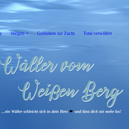
y
Welpen
Gedanken zur Zucht
Total verwällert
...ein Wäller schleicht sich in dein Herz
❤
und lässt dich nie mehr los!