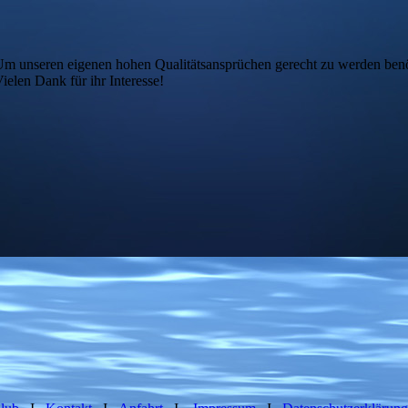
e. Um unseren eigenen hohen Qualitätsansprüchen gerecht zu werden benö
ielen Dank für ihr Interesse!