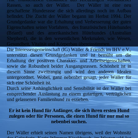
Rassen, so auch der Wäller. Der Wäller ist eine neu
geschaffene Hunderasse die sich allerdings noch im Aufbau
befindet. Die Zucht der Wäller begann im Herbst 1994. Der
Grundgedanke war die Erhaltung und Verbesserung der guten
Eigenschaften seiner Vorfahren, des französischen Hütehundes
(Briard) und des amerikanischen Hütehundes (Australian
Shepherd), die in den wesentlichen Merkmalen, wie Wesen,
Gesundheit, Vitalität und Körperbau übereinstimmen.
Die Interessengemeinschaft (IG) Wäller & Friends im IHV e.V.,
unterstützt diesen Grundgedanken und ist bemüht um die
Erhaltung der positiven Charakter- und Arbeitseigenschaften,
sowie die Robustheit beider Ausgangsrassen. Schönheit ist in
diesem Sinne zweitrangig und wird den anderen Idealen
untergeordnet. Wobei, ganz nebenbei gesagt, jeder Wäller für
sich eine Schönheit ist.
Durch seine Anhänglichkeit und Sensibilität ist der Wäller bei
entsprechender Auslastung zu einem gutartigen, verträglichen
und gelassenen Familienhund zu erziehen.
Er ist kein Hund für Anfänger, die sich ihren ersten Hund
zulegen oder für Personen, die einen Hund für nur mal so
nebenbei suchen.
Der Wäller erhielt seinen Namen übrigens, weil der Wohnsitz