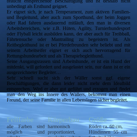
braucht entsprechende Beschäftigung und ist deshalb nicht
unbedingt als Ersthund geignet.
Er eignet sich, je nach Temperament, zum aktiven Familien-
und Begleitund, aber auch zum Sporthund, der beim Joggen
oder Rad fahren ausdauernd mitläuft, den man in diversen
Arbeitsbereichen, wie z.B. Hüten, Agility, Turnierhundesport
oder Flyball leicht ausbilden kann, der aber auch für Treibball,
Fährtensuche oder Mantrailing zu begeistern ist. Als
Reitbegleithund ist er bei Pferdefreunden sehr beliebt und mit
seinem Arbeitseifer eignet er sich auch hervorragend für
Rettungshundearbeit und als Therapiebegleithund.
Seine Ausgangsrassen sind Arbeitshunde, er ist ein Hund der
mitdenkt, will gefordert und ausgelastet sein, nur dann ist er ein
ausgezeichneter Begleiter…
Sehr schnell sucht sich der Wäller sonst ggf. eigene
Beschäftigungen, die dann leider nicht mehr dem Idealbild
entsprechen. Wird er aber gut geführt und erzogen und findet
man den Weg ins Innere des Wällers, bekommt man einen
Freund, der seine Familie in allen Lebenslagen sicher begleitet.
Fellfarbe
Körperbau
Größe
alle Farben sind
harmonisch
Rüden ca. 60 cm,
möglich und
proportioniert,
Hündinnen 55 cm