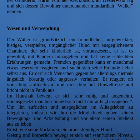
der Gründerin, Karin Wimmer-Kieckbusch, im Westerwald lag
und sich dessen Bewohner untereinander mundartlich “Wäller”
nennen.
Wesen und Verwendung
Der Wäller ist grundsätzlich ein freundlicher, aufgeweckter,
lustiger, verspielter, umgänglicher Hund mit ausgeglichenem
Charakter, der sehr kinderlieb ist, vorausgesetzt, er ist es
gewohnt, mit Kindern umzugehen und hat keine schlechten
Erfahrungen gemacht. Fremden gegenüber kann er manchmal
etwas reserviert reagieren und sucht sich seine Freunde lieber
selbst aus. Er darf sich Menschen gegenüber allerdings niemals
ängstlich, bösartig oder aggressiv verhalten. Er reagiert oft
vorsichtig, aufmerksam und umsichtig auf Umweltreize und
bricht nicht in Panik aus.
Im Haushalt bewegt er sich sehr ruhig und angenehm,
vorausgesetzt man beschränkt sich nicht nur aufs „Gassigehen“.
Um ihn zufrieden und ausgeglichen im Alltagsleben zu
integrieren, müssen wir ihm die Möglichkeit geben seinen
Bewegungs- und Arbeitsdrang und vor allem seinen Intellekt
aus zu leben.
Er ist, wie seine Vorfahren, ein arbeitsfreudiger Hund.
Geistig und körperlich bewegt er sich auf sehr hohem Niveau,