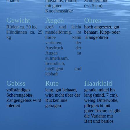
erlaubt
muskulös, robust,
Schulterhöhe
mit guter
(+/- 5 cm)
Knochenstärke
Gewicht
Augen
Ohren
Rüden ca. 30 kg
groß und leicht
hoch angesetzt, gut
Hündinnen ca. 25
mandelförmig, ihr
behaart, Kipp- oder
kg
Farbe kann
Hängeohren
variieren, der
Ausdruck der
Augen ist
aufmerksam,
freundlich,
intelligent und
lebhaft
Gebiss
Rute
Haarkleid
vollständiges
lang, gut behaart,
gerade, mittel bis
Scherengebiss,
wird nicht über der
lang (mind. 7 cm),
Zangengebiss wird
Rückenlinie
wenig Unterwolle,
toleriert
getragen
pflegleicht mit
guter Textur, es gibt
die Variante mit
Bart und bartlos