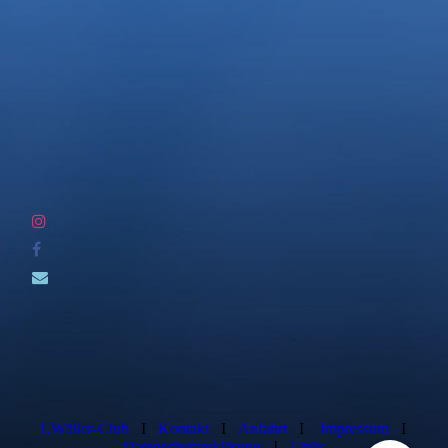
1.Wäller-Club
I
Kontakt
I
Anfahrt
I
Impressum
I
Datenschutzerklärung
I
Links