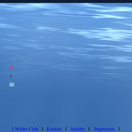
Cooper zieht zu Liesel und Rainer nach Rheine
1.Wäller-Club
I
Kontakt
I
Anfahrt
I
Impressum
I