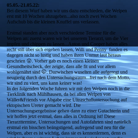
05.05.-21.05.22:
Bei diesem Wurf haben wir uns dazu entschieden, die Welpen
erst mit 10 Wochen abzugeben...also noch zwei Wochen
Aufschub bis die kleinen Knuffel uns verlassen.
Erstmal standen aber noch verschiedene Termine für die
Welpen an: zuerst waren wir bei unserem Tierarzt, um die Vier
impfen und chippen zu lassen...Anton und Cooper haben alles
recht still über sich ergehen lassen, Willi und Penny fanden es
dagegen nicht so lustig und haben ihren Unmut laut heraus
geschrien 😮. Vorher gab es noch einen kleinen
Gesundheitscheck, der zeigte, dass alle fit und vor allem
wohlgenährt sind 🤭. Dazwischen wuselten alle aufgeregt und
neugierig durch den Untersuchungsraum...frei nach dem Motto,
wir sind zu viert, uns kann keiner was!
In der folgenden Woche fuhren wir mit den Welpen noch in die
Tierklinik nach Mühlhausen, da bei allen Welpen von
Wäller&Friends vor Abgabe eine Ultraschalluntersuchung auf
ektopischen Ureter gemacht wird. Die
Untersuchungsergebnisse gehen dann zu einer Gutachterin und
wir hoffen jetzt erstmal, dass alles in Ordnung ist! Diese
Tierarzttermine, Untersuchungen und Autofahrten sind natürlich
erstmal ein bisschen beängstigend, aufregend und neu für die
Welpen, aber es ist wichtig, dass sie es kennenlernen, denn es